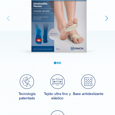
Next
vious
Tecnología
Tejido ultra fino y
Base antideslizante
patentada
elástico