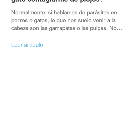
Normalmente, si hablamos de parásitos en
perros o gatos, lo que nos suele venir a la
cabeza son las garrapatas o las pulgas. No
obstante, los piojos también pueden parasitar a
nuestras mascotas. Ahora bien, si nuestro
Leer artículo
perro o gato tiene piojos en ningún caso
correremos el riesgo de contagiarnos. Te
explicamos por qué. Piojos […]