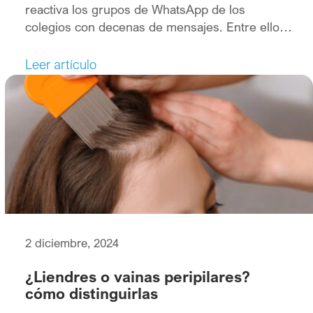
reactiva los grupos de WhatsApp de los
colegios con decenas de mensajes. Entre ellos,
no es raro que llegue alguno que despierte
todas las alarmas al anunciar un brote de piojos.
Leer artículo
Cuando esto ocurre, es importante estar
preparado y conocer los métodos y puntos
clave para hacer una […]
2 diciembre, 2024
¿Liendres o vainas peripilares?
cómo distinguirlas