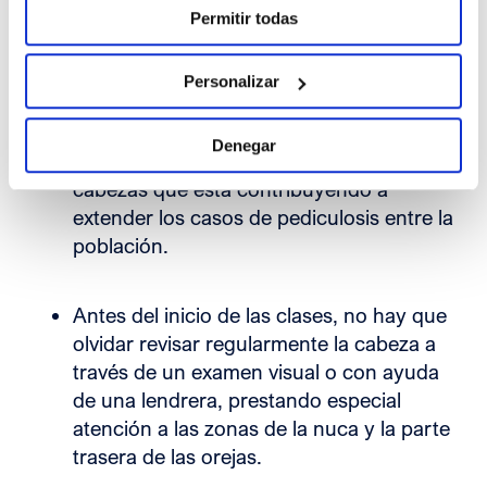
Permitir todas
También será importante evitar hábitos
como hacerse
selfies y otros
Personalizar
comportamientos que favorecen la
propagación de piojos
, ya que suponen
Denegar
una práctica de contacto directo entre
cabezas que está contribuyendo a
extender los casos de pediculosis entre la
población.
Antes del inicio de las clases, no hay que
olvidar revisar regularmente la cabeza a
través de un examen visual o con ayuda
de una lendrera, prestando especial
atención a las zonas de la nuca y la parte
trasera de las orejas.