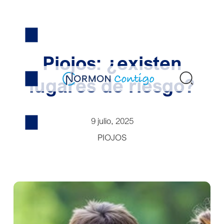
Skip
to
content
Piojos: ¿existen
Buscar
lugares de riesgo?
9 julio, 2025
PIOJOS