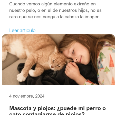
Cuando vemos algún elemento extraño en
nuestro pelo, o en el de nuestros hijos, no es
raro que se nos venga a la cabeza la imagen de
un piojo. Pero, aunque la forma o aspecto de
ese elemento sea muy parecida al de un piojo o
Leer artículo
una liendre, no tiene porqué tratarse de este
pequeño […]
4 noviembre, 2024
Mascota y piojos: ¿puede mi perro o
gato contagiarme de piojos?