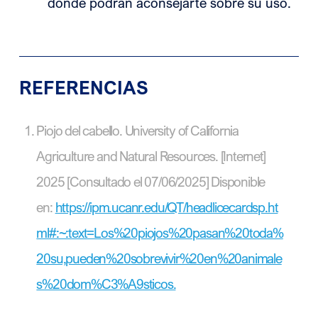
donde podrán aconsejarte sobre su uso.
REFERENCIAS
Piojo del cabello. University of California
Agriculture and Natural Resources. [Internet]
2025 [Consultado el 07/06/2025] Disponible
en:
https://ipm.ucanr.edu/QT/headlicecardsp.ht
ml#:~:text=Los%20piojos%20pasan%20toda%
20su,pueden%20sobrevivir%20en%20animale
s%20dom%C3%A9sticos.