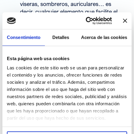
viseras, sombreros, auriculares… es
decir, cualquier elemento que facilite el
contagio.
Consentimiento
Detalles
Acerca de las cookies
Para evitarlo, es importante contar con
un neceser personal en el que incluir
todos los objetos que se puedan
Esta página web usa cookies
necesitar, sin olvidar un gorro de baño
Las cookies de este sitio web se usan para personalizar
para utilizarlo en la piscina.
el contenido y los anuncios, ofrecer funciones de redes
sociales y analizar el tráfico. Además, compartimos
En aquellos casos en los que se tenga el
información sobre el uso que haga del sitio web con
pelo largo, será recomendable llevarlo
nuestros partners de redes sociales, publicidad y análisis
siempre recogido, especialmente si se
web, quienes pueden combinarla con otra información
que les haya proporcionado o que hayan recopilado a
asiste a campamentos o actividades
partir del uso que haya hecho de sus servicios.
grupales en las que haya mucho
contacto físico entre personas.