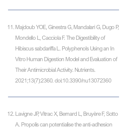
Majdoub YOE, Ginestra G, Mandalari G, Dugo P,
Mondello L, Cacciola F. The Digestibility of
Hibiscus sabdariffa L. Polyphenols Using an In
Vitro Human Digestion Model and Evaluation of
Their Antimicrobial Activity. Nutrients.
2021;13(7):2360. doi:10.3390/nu13072360
Lavigne JP, Vitrac X, Bernard L, Bruyère F, Sotto
A. Propolis can potentialise the anti-adhesion