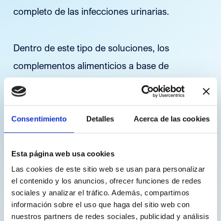
completo de las infecciones urinarias.
Dentro de este tipo de soluciones, los
complementos alimenticios a base de
arándano rojo, hibisco y própolis contribuyen
a inhibir la adherencia de las bacterias al
tracto urinario, impiden la proliferación
Consentimiento
Detalles
Acerca de las cookies
bacteriana y la colonización del tracto
urinario.
Esta página web usa cookies
Las cookies de este sitio web se usan para personalizar
el contenido y los anuncios, ofrecer funciones de redes
Ante las primeras señales de infección, es
sociales y analizar el tráfico. Además, compartimos
información sobre el uso que haga del sitio web con
posible optar por la incorporación de D-
nuestros partners de redes sociales, publicidad y análisis