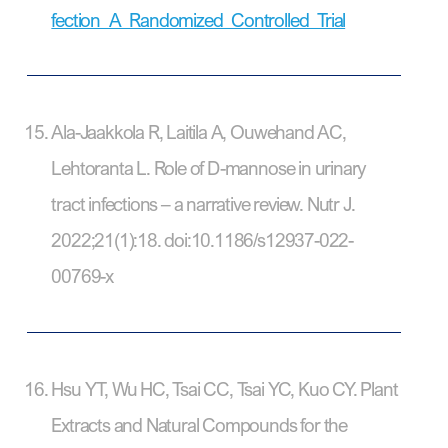
fection_A_Randomized_Controlled_Trial
Ala-Jaakkola R, Laitila A, Ouwehand AC,
Lehtoranta L. Role of D-mannose in urinary
tract infections – a narrative review. Nutr J.
2022;21(1):18. doi:10.1186/s12937-022-
00769-x
Hsu YT, Wu HC, Tsai CC, Tsai YC, Kuo CY. Plant
Extracts and Natural Compounds for the