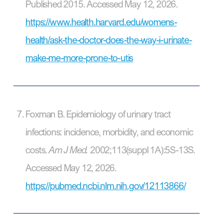
Published 2015. Accessed May 12, 2026.
https://www.health.harvard.edu/womens-
health/ask-the-doctor-does-the-way-i-urinate-
make-me-more-prone-to-utis
Foxman B. Epidemiology of urinary tract
infections: incidence, morbidity, and economic
costs.
Am J Med.
2002;113(suppl 1A):5S-13S.
Accessed May 12, 2026.
https://pubmed.ncbi.nlm.nih.gov/12113866/