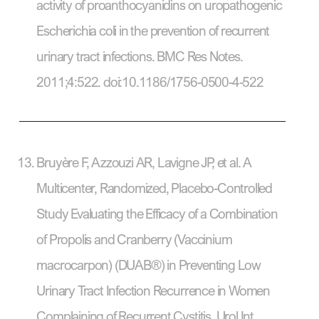
activity of proanthocyanidins on uropathogenic
Escherichia coli in the prevention of recurrent
urinary tract infections. BMC Res Notes.
2011;4:522. doi:10.1186/1756-0500-4-522
Bruyère F, Azzouzi AR, Lavigne JP, et al. A
Multicenter, Randomized, Placebo-Controlled
Study Evaluating the Efficacy of a Combination
of Propolis and Cranberry (Vaccinium
macrocarpon) (DUAB®) in Preventing Low
Urinary Tract Infection Recurrence in Women
Complaining of Recurrent Cystitis. Urol Int.