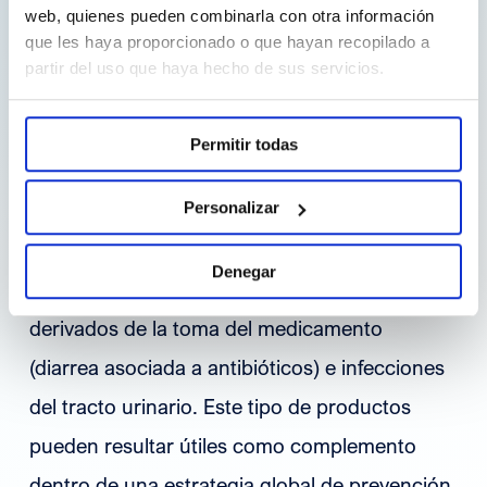
Manosa (capaz de ligarse y saturar las fimbrias
web, quienes pueden combinarla con otra información
que les haya proporcionado o que hayan recopilado a
tipo 1 de
E. Coli
, evitando así su adhesión) y
partir del uso que haya hecho de sus servicios.
equinácea (contribuye a mantener un tracto
urinario inferior sano, con efecto
Permitir todas
inmunomodulador).
Personalizar
Durante la toma de antibiótico, las fórmulas
Denegar
con
S. Boulardii
previenen problemas
derivados de la toma del medicamento
(diarrea asociada a antibióticos) e infecciones
del tracto urinario. Este tipo de productos
pueden resultar útiles como complemento
dentro de una estrategia global de prevención