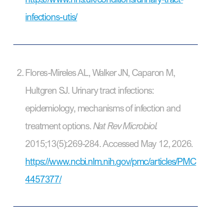
infections-utis/
Flores-Mireles AL, Walker JN, Caparon M,
Hultgren SJ. Urinary tract infections:
epidemiology, mechanisms of infection and
treatment options.
Nat Rev Microbiol.
2015;13(5):269-284. Accessed May 12, 2026.
https://www.ncbi.nlm.nih.gov/pmc/articles/PMC
4457377/