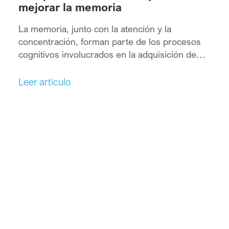
mejorar la memoria
La memoria, junto con la atención y la
concentración, forman parte de los procesos
cognitivos involucrados en la adquisición de
conocimiento y en la comprensión, que nos
permiten entender y relacionarnos con lo que
Leer artículo
nos rodea. Hoy en día se sabe que la memoria
implica la incorporación de múltiples procesos
cognitivos efectuados en una gran red de
estructuras cerebrales.