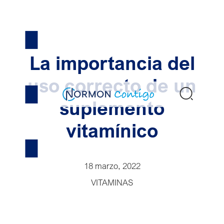
Skip
to
content
La importancia del
uso correcto de un
Buscar
suplemento
vitamínico
18 marzo, 2022
VITAMINAS