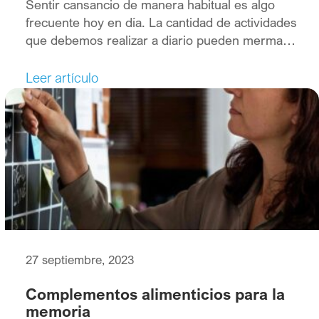
Sentir cansancio de manera habitual es algo
frecuente hoy en día. La cantidad de actividades
que debemos realizar a diario pueden mermar
nuestra energía y vitalidad, pero hay que tener
que cuenta que, en algunos casos, ese
Leer artículo
cansancio puede ser un síntoma de que algo no
vaya bien, como por ejemplo un déficit de
hierro […]
27 septiembre, 2023
Complementos alimenticios para la
memoria