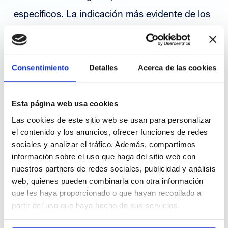
específicos. La indicación más evidente de los
suplementos vitamínicos son los estados
carenciales; sin embargo, es cada vez más
habitual que se soliciten para prevenir o tratar
Consentimiento
Detalles
Acerca de las cookies
determinados problemas de salud. A ello
contribuye el hecho de que muchos usuarios
Esta página web usa cookies
Las cookies de este sitio web se usan para personalizar
tienen una percepción excesivamente positiva
el contenido y los anuncios, ofrecer funciones de redes
de las vitaminas y tienden a aceptar cualquier
sociales y analizar el tráfico. Además, compartimos
información sobre el uso que haga del sitio web con
mensaje que relacione su consumo con la
nuestros partners de redes sociales, publicidad y análisis
protección de la salud. Esto se ve favorecido
web, quienes pueden combinarla con otra información
que les haya proporcionado o que hayan recopilado a
por su carácter de nutrientes esenciales y por
partir del uso que haya hecho de sus servicios.
la circunstancia de que las fuentes naturales