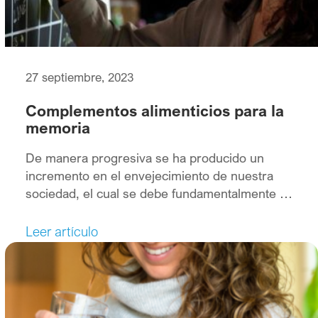
27 septiembre, 2023
Complementos alimenticios para la
memoria
De manera progresiva se ha producido un
incremento en el envejecimiento de nuestra
sociedad, el cual se debe fundamentalmente a
los avances científicos y médicos y a las
mejoras en la calidad de vida.
Leer artículo