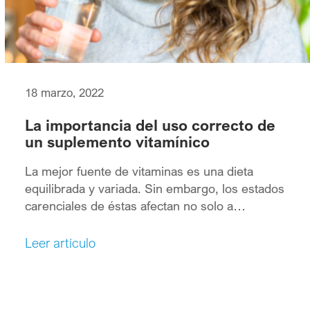
18 marzo, 2022
La importancia del uso correcto de
un suplemento vitamínico
La mejor fuente de vitaminas es una dieta
equilibrada y variada. Sin embargo, los estados
carenciales de éstas afectan no solo a
poblaciones de países en vías de desarrollo,
sino también a la población de países
Leer artículo
desarrollados como España, en los que de
manera general hay fácil acceso a los alimentos
ricos en nutrientes.