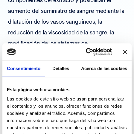
aumento del suministro de sangre mediante la
dilatación de los vasos sanguíneos, la
reducción de la viscosidad de la sangre, la
modificación de los sistemas de
neurotransmisores y la reducción de la
densidad de los radicales libres de oxígeno.
Consentimiento
Detalles
Acerca de las cookies
Una publicación reciente que aúna diferentes
Esta página web usa cookies
ensayos con Gingko biloba, concluye que su
Las cookies de este sitio web se usan para personalizar
el contenido y los anuncios, ofrecer funciones de redes
uso parece ser seguro sin haber diferencias
sociales y analizar el tráfico. Además, compartimos
en la proporción de pacientes afectados por
información sobre el uso que haga del sitio web con
nuestros partners de redes sociales, publicidad y análisis
los efectos secundarios, aunque cabe la