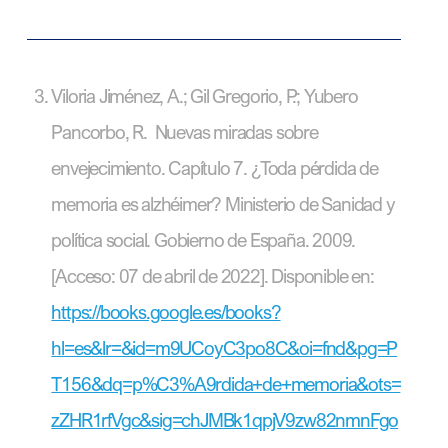
Viloria Jiménez, A.; Gil Gregorio, P.; Yubero
Pancorbo, R. Nuevas miradas sobre
envejecimiento. Capítulo 7. ¿Toda pérdida de
memoria es alzhéimer? Ministerio de Sanidad y
política social. Gobierno de España. 2009.
[Acceso: 07 de abril de 2022]. Disponible en:
https://books.google.es/books?
hl=es&lr=&id=m9UCoyC3po8C&oi=fnd&pg=P
T156&dq=p%C3%A9rdida+de+memoria&ots=
zZHR1rfVgc&sig=chJMBk1qpjV9zw82nmnFgo