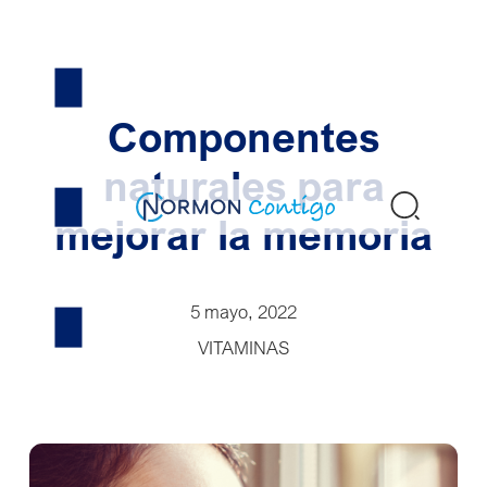
Skip
to
content
Componentes
naturales para
Buscar
mejorar la memoria
5 mayo, 2022
VITAMINAS