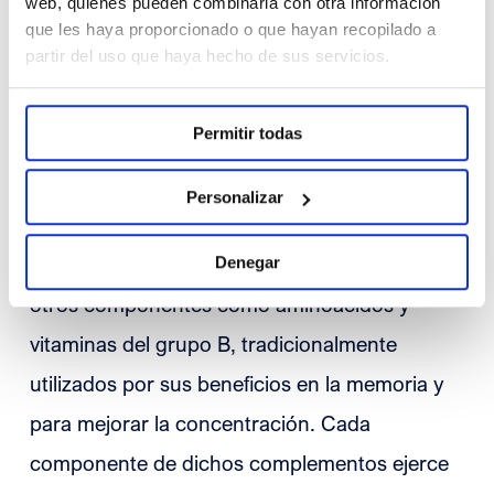
web, quienes pueden combinarla con otra información
posibilidad de que siendo el mismo número de
que les haya proporcionado o que hayan recopilado a
partir del uso que haya hecho de sus servicios.
personas, los efectos adversos sean más
importantes para unos que para otros.
Permitir todas
En el mercado actual podemos encontrar
Personalizar
complementos alimenticios que cuentan en su
composición con Gingko biloba y además
Denegar
otros componentes como aminoácidos y
vitaminas del grupo B, tradicionalmente
utilizados por sus beneficios en la memoria y
para mejorar la concentración. Cada
componente de dichos complementos ejerce