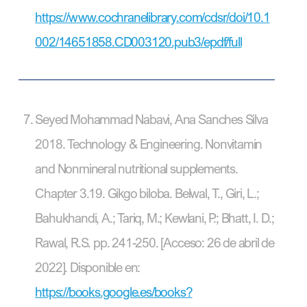
https://www.cochranelibrary.com/cdsr/doi/10.1
002/14651858.CD003120.pub3/epdf/full
Seyed Mohammad Nabavi, Ana Sanches Silva
2018. Technology & Engineering. Nonvitamin
and Nonmineral nutritional supplements.
Chapter 3.19. Gikgo biloba. Belwal, T., Giri, L.;
Bahukhandi, A.; Tariq, M.; Kewlani, P.; Bhatt, I. D.;
Rawal, R.S. pp. 241-250. [Acceso: 26 de abril de
2022]. Disponible en:
https://books.google.es/books?