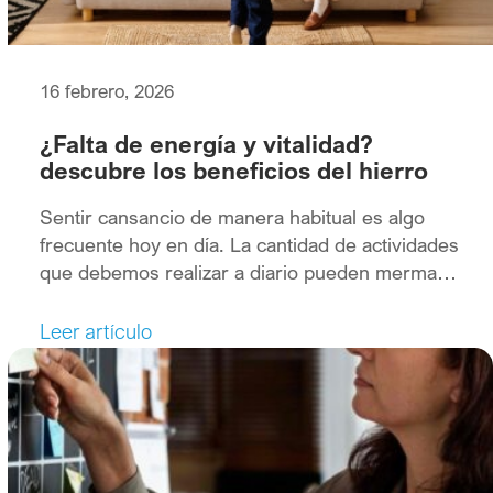
16 febrero, 2026
¿Falta de energía y vitalidad?
descubre los beneficios del hierro
Sentir cansancio de manera habitual es algo
frecuente hoy en día. La cantidad de actividades
que debemos realizar a diario pueden mermar
nuestra energía y vitalidad, pero hay que tener
que cuenta que, en algunos casos, ese
Leer artículo
cansancio puede ser un síntoma de que algo no
vaya bien, como por ejemplo un déficit de
hierro […]