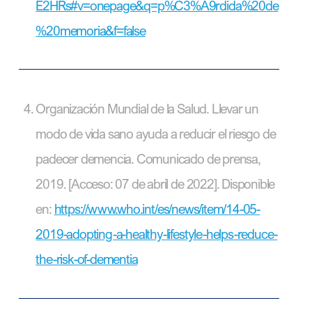
E2HRs#v=onepage&q=p%C3%A9rdida%20de
%20memoria&f=false
Organización Mundial de la Salud. Llevar un
modo de vida sano ayuda a reducir el riesgo de
padecer demencia. Comunicado de prensa,
2019. [Acceso: 07 de abril de 2022]. Disponible
en:
https://www.who.int/es/news/item/14-05-
2019-adopting-a-healthy-lifestyle-helps-reduce-
the-risk-of-dementia