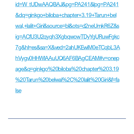
id=W_tUDwAAQBAJ&pg=PA241&lpg=PA241
&dq=ginkgo+biloba+chapter+3.19+Tarun+bel
wal,+lalit+Giri&source=bl&ots=d2neUmkR6Z&s
ig=ACfU3U2qyqh3XgbqwowTDyYgURuwFgkc
7g&hl=es&sa=X&ved=2ahUKEwiM0eTCqbL3A
hVygv0HHWIAAuUQ6AF6BAgCEAM#v=onep
age&q=ginkgo%20biloba%20chapter%203.19
%20Tarun%20belwal%2C%20lalit%20Giri&f=fa
lse