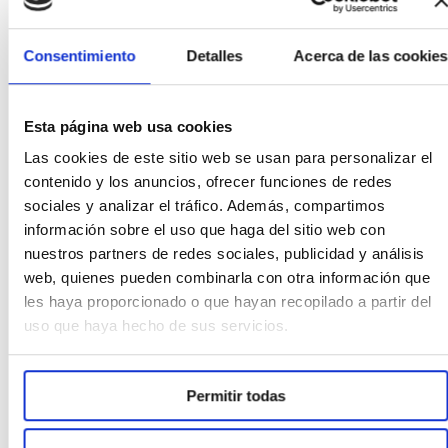
Consentimiento
Detalles
Acerca de las cookies
Consejos para aliviar la
congestión nasal y dormir mejor
Esta página web usa cookies
Las cookies de este sitio web se usan para personalizar el
Cuidar la higiene nasal. Como dijimos
contenido y los anuncios, ofrecer funciones de redes
sociales y analizar el tráfico. Además, compartimos
antes, una buena solución nasal induce
información sobre el uso que haga del sitio web con
necesidad de sonarse la nariz facilitan
nuestros partners de redes sociales, publicidad y análisis
web, quienes pueden combinarla con otra información que
la expulsión del moco. Existen en el
les haya proporcionado o que hayan recopilado a partir del
mercado soluciones en spray que son
uso que haya hecho de sus servicios.
muy cómodas de aplicar. Con una
pulverización suave suele ser suficiente
Permitir todas
para conseguir un lavado adecuado de