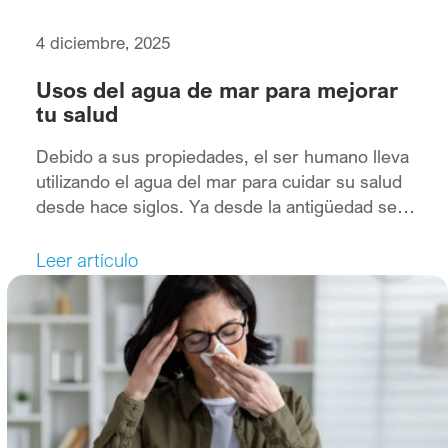
4 diciembre, 2025
Usos del agua de mar para mejorar
tu salud
Debido a sus propiedades, el ser humano lleva
utilizando el agua del mar para cuidar su salud
desde hace siglos. Ya desde la antigüedad se
utilizaban métodos como la talasoterapia para
tratar dolencias o ciertas enfermedades y de ahí
Leer artículo
que los investigadores se hayan interesado
siempre por este elemento marino. Entre estos
destaca René Quinton, […]