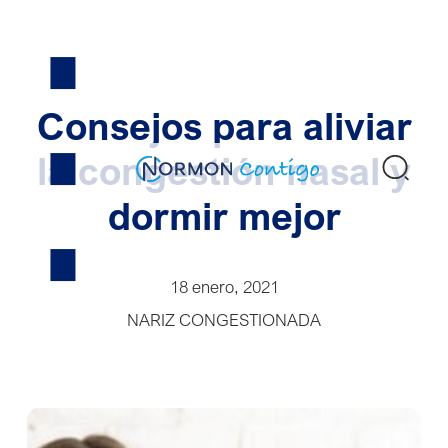
Skip
to
content
Consejos para aliviar
la congestión nasal y
Bus
dormir mejor
18 enero, 2021
NARIZ CONGESTIONADA