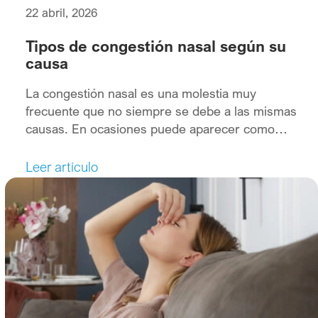
22 abril, 2026
Tipos de congestión nasal según su
causa
La congestión nasal es una molestia muy
frecuente que no siempre se debe a las mismas
causas. En ocasiones puede aparecer como
síntoma de un resfriado, otras veces puede
estar relacionada con una alergia y, en ciertos
Leer artículo
casos, también podemos sufrir una congestión
nasal debido a cambios hormonales o factores
ambientales, como la exposición al […]