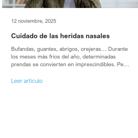
12 noviembre, 2025
Cuidado de las heridas nasales
Bufandas, guantes, abrigos, orejeras… Durante
los meses más fríos del año, determinadas
prendas se convierten en imprescindibles. Pero
si a las bajas temperaturas le sumamos el
aumento de casos de gripe y resfriados, en tu
Leer artículo
bolsillo no podrá faltar un accesorio
fundamental: un pañuelo con el que sonarte la
nariz. Y es que estas enfermedades […]