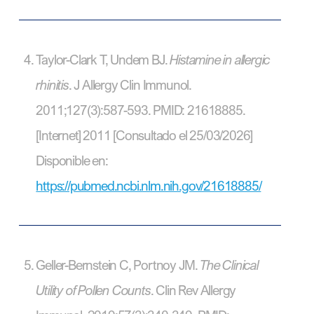
Taylor-Clark T, Undem BJ.
Histamine in allergic
rhinitis
. J Allergy Clin Immunol.
2011;127(3):587-593. PMID: 21618885.
[Internet] 2011 [Consultado el 25/03/2026]
Disponible en:
https://pubmed.ncbi.nlm.nih.gov/21618885/
Geller-Bernstein C, Portnoy JM.
The Clinical
Utility of Pollen Counts
. Clin Rev Allergy