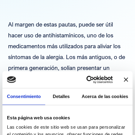
Al margen de estas pautas, puede ser útil
hacer uso de antihistamínicos, uno de los
medicamentos más utilizados para aliviar los
síntomas de la alergia. Los más antiguos, o de
primera generación, solían presentar un
efecto secundario bastante incómodo que
dificultaba realizar las actividades del día a día
Consentimiento
Detalles
Acerca de las cookies
como por ejemplo una excursión: la
somnolencia.
Esta página web usa cookies
Las cookies de este sitio web se usan para personalizar
Actualmente, los de segunda generación,
el contenido y los anuncios, ofrecer funciones de redes