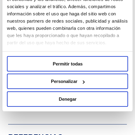
sociales y analizar el tráfico. Además, compartimos
como aquellos cuyo principio activo es la
información sobre el uso que haga del sitio web con
bilastina, tienen mucha menos probabilidad de
nuestros partners de redes sociales, publicidad y análisis
web, quienes pueden combinarla con otra información
provocar sueño e incluso algunos de ellos
que les haya proporcionado o que hayan recopilado a
están recomendados tanto para el alivio de la
partir del uso que haya hecho de sus servicios.
rinoconjuntivitis alérgica, como de la urticaria,
con síntomas leves. De venta libre en
Permitir todas
farmacias, no requieren prescripción médica y
Personalizar
basta con un único comprimido diario para
obtener un alivio prolongado durante todo el
Denegar
día.