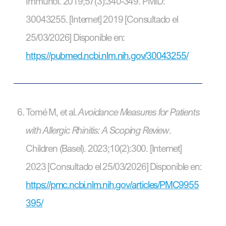
Immunol. 2019;57(3):340-349. PMID:
30043255. [Internet] 2019 [Consultado el
25/03/2026] Disponible en:
https://pubmed.ncbi.nlm.nih.gov/30043255/
Tomé M, et al.
Avoidance Measures for Patients
with Allergic Rhinitis: A Scoping Review
.
Children (Basel). 2023;10(2):300. [Internet]
2023 [Consultado el 25/03/2026] Disponible en:
https://pmc.ncbi.nlm.nih.gov/articles/PMC9955
395/