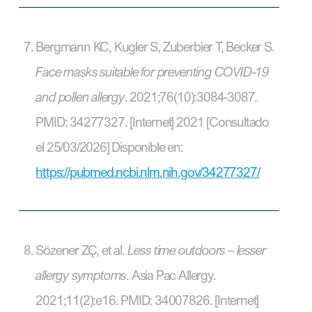
Bergmann KC, Kugler S, Zuberbier T, Becker S.
Face masks suitable for preventing COVID-19
and pollen allergy
. 2021;76(10):3084-3087.
PMID: 34277327. [Internet] 2021 [Consultado
el 25/03/2026] Disponible en:
https://pubmed.ncbi.nlm.nih.gov/34277327/
Sözener ZÇ, et al.
Less time outdoors – lesser
allergy symptoms
. Asia Pac Allergy.
2021;11(2):e16. PMID: 34007826. [Internet]