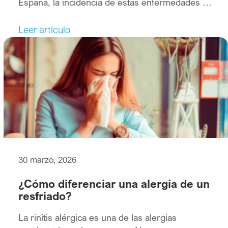
España, la incidencia de estas enfermedades ha
aumentado cerca de un 45% desde 2016 y la
rinitis alérgica se posiciona como uno de los
Leer artículo
diez motivos de consulta más frecuente en
atención primaria, siendo la alergia al polen la
[…]
30 marzo, 2026
¿Cómo diferenciar una alergia de un
resfriado?
La rinitis alérgica es una de las alergias