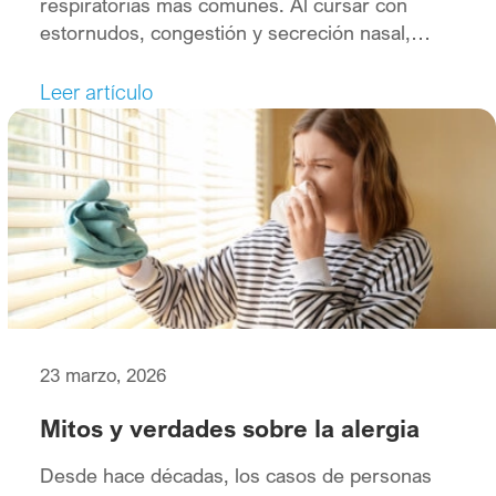
respiratorias más comunes. Al cursar con
estornudos, congestión y secreción nasal,
puede resultar fácil confundirla con un
resfriado. En este artículo explicamos las
Leer artículo
diferencias entre ambas enfermedades y los
síntomas característicos de cada una de ellas, lo
que permitirá distinguirlas y tratarlas
correctamente.
23 marzo, 2026
Mitos y verdades sobre la alergia
Desde hace décadas, los casos de personas