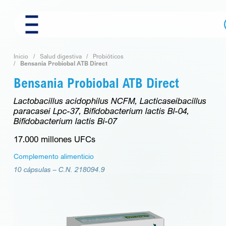
Skip
to
content
Inicio
Salud digestiva
Probióticos
Bensania Probiobal ATB Direct
Bensania Probiobal ATB Direct
Lactobacillus acidophilus NCFM, Lacticaseibacillus
paracasei Lpc-37, Bifidobacterium lactis Bl-04,
Bifidobacterium lactis Bi-07
17.000 millones UFCs
Complemento alimenticio
10 cápsulas –
C.N. 218094.9