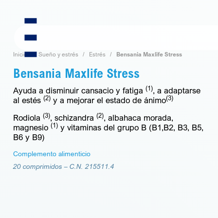
Skip
to
content
Inicio
Sueño y estrés
Estrés
Bensania Maxlife Stress
Bensania Maxlife Stress
(1)
Ayuda a disminuir cansacio y fatiga
, a adaptarse
(2)
(3)
al estés
y a mejorar el estado de ánimo
(3)
(2)
Rodiola
, schizandra
, albahaca morada,
(1)
magnesio
y vitaminas del grupo B (B1,B2, B3, B5,
B6 y B9)
Complemento alimenticio
20 comprimidos –
C.N. 215511.4