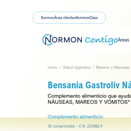
Skip
to
content
Normon
Área clientes
NormonClass
Áreas
Inicio
Salud digestiva
Mareos y Náuseas
Bensania Gastroliv N
Complemento alimenticio que ayuda 
NÁUSEAS, MAREOS Y VÓMITOS*
Complemento alimenticio
30 comprimidos –
C.N. 223882.4