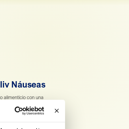
liv Náuseas
 alimenticio con una
inación de ingredientes.
gibre*, que ayuda a reducir
 de malestar (vómitos,
ar un vehículo, favorece el
trointestinal y la digestión y