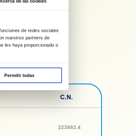
Acerca de las cookies
cir la sensación de náuseas
rante el embarazo. Esta
iene también vitaminas B6 y
ribuyen al funcionamiento
istema nervioso.
 funciones de redes sociales
con nuestros partners de
ue les haya proporcionado o
Permitir todas
C.N.
223882.4