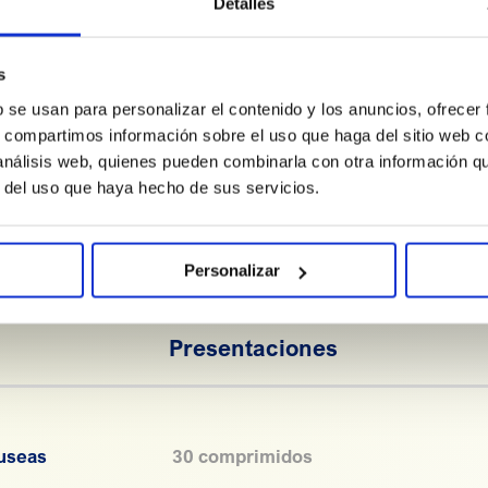
Detalles
ayuda a redu
matutinas du
fórmula cont
s
B12 que cont
normal del s
b se usan para personalizar el contenido y los anuncios, ofrecer
s, compartimos información sobre el uso que haga del sitio web 
 análisis web, quienes pueden combinarla con otra información q
r del uso que haya hecho de sus servicios.
Personalizar
Presentaciones
useas
30 comprimidos