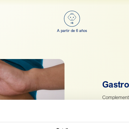
A partir de 6 años
Gastro
Complemento
cuidada comb
Contiene jen
la sensación
mareos) al us
bienestar gas