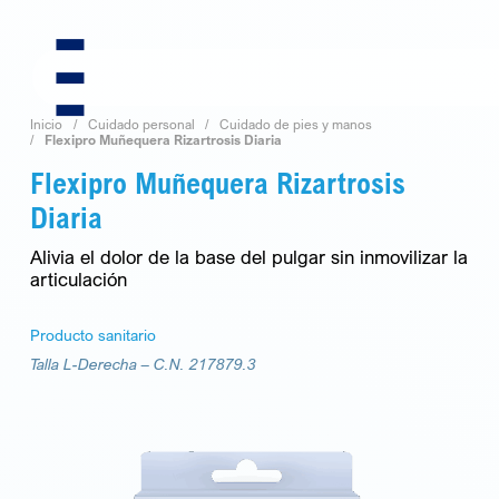
Skip
to
content
Inicio
Cuidado personal
Cuidado de pies y manos
Flexipro Muñequera Rizartrosis Diaria
Flexipro Muñequera Rizartrosis
Diaria
Alivia el dolor de la base del pulgar sin inmovilizar la
articulación
Producto sanitario
Talla L-Derecha –
C.N. 217879.3