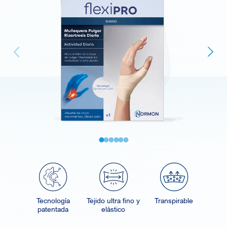
Next
vious
Tecnología
Tejido ultra fino y
Transpirable
patentada
elástico