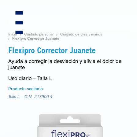
Skip
to
content
Inicio
Cuidado personal
Cuidado de pies y manos
Flexipro Corrector Juanete
Flexipro Corrector Juanete
Ayuda a corregir la desviación y alivia el dolor del
juanete
Uso diario – Talla L
Producto sanitario
Talla L –
C.N. 217900.4