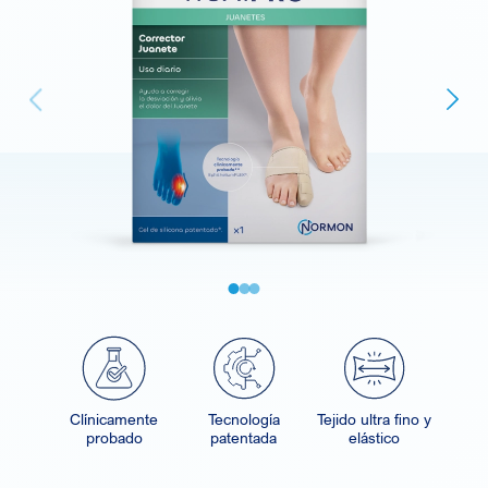
Next
vious
Clínicamente
Tecnología
Tejido ultra fino y
probado
patentada
elástico