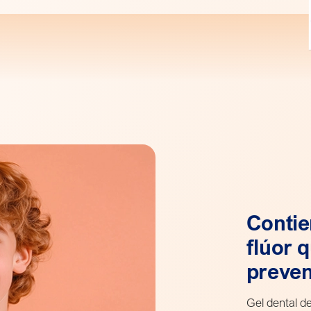
Conti
flúor 
preven
Gel dental d