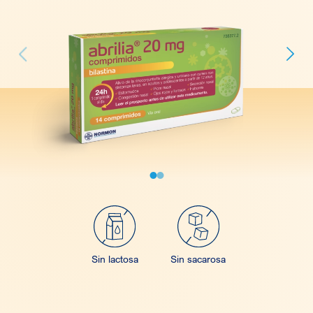
Next
vious
Sin lactosa
Sin sacarosa