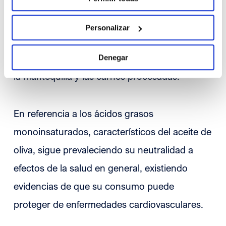
recomendación novedosa sobre la ingesta de
ácidos grasos saturados: no se establece un
Personalizar
umbral de riesgo, pero si se desaconsejan
alimentos que los contienen en exceso como
Denegar
la mantequilla y las carnes procesadas.
En referencia a los ácidos grasos
monoinsaturados, característicos del aceite de
oliva, sigue prevaleciendo su neutralidad a
efectos de la salud en general, existiendo
evidencias de que su consumo puede
proteger de enfermedades cardiovasculares.