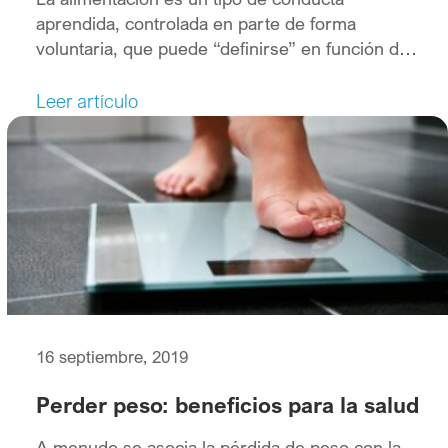
aprendida, controlada en parte de forma
voluntaria, que puede “definirse” en función de
la frecuencia y duración de las comidas, el
tamaño de las raciones, los horarios, etc. La
Leer artículo
modificación de estos factores, más allá de la
variedad en la composición de los alimentos,
puede contribuir a regular la ingesta energética
diaria y por lo tanto el peso corporal.
16 septiembre, 2019
Perder peso: beneficios para la salud
A menudo se asocia la pérdida de peso con la