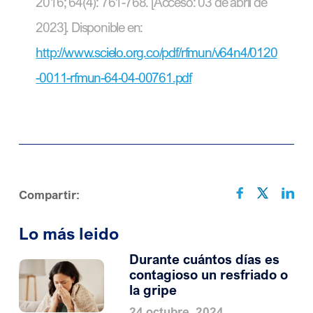
2016; 64(4): 761-768. [Acceso: 03 de abril de
2023]. Disponible en:
http://www.scielo.org.co/pdf/rfmun/v64n4/0120
-0011-rfmun-64-04-00761.pdf
Compartir:
Lo más leido
Durante cuántos días es
contagioso un resfriado o
la gripe
24 octubre, 2024