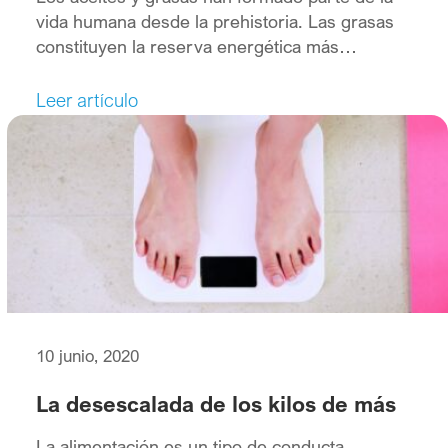
vida humana desde la prehistoria. Las grasas
constituyen la reserva energética más
importante del organismo, transportan
vitaminas liposolubles y se encuentran en gran
Leer artículo
variedad de alimentos y preparaciones.
Además, desarrollan funciones fisiológicas,
inmunológicas y estructurales.
10 junio, 2020
La desescalada de los kilos de más
La alimentación es un tipo de conducta