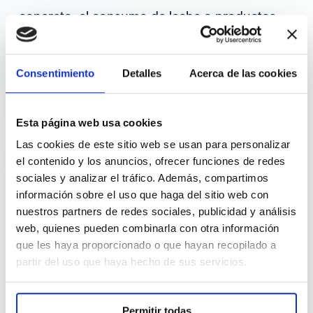
concreto, el consumo de leche o productos
lácteos afecta poco a la colesterolemia, ayuda
a reducir la presión arterial y no aumenta y
Consentimiento
Detalles
Acerca de las cookies
puede incluso reducir ligeramente el riesgo de
enfermedades cardiovasculares,
Esta página web usa cookies
independientemente de su contenido en
Las cookies de este sitio web se usan para personalizar
el contenido y los anuncios, ofrecer funciones de redes
grasa. En cambio, el consumo de algunas
sociales y analizar el tráfico. Además, compartimos
carnes procesadas (beicon, salchichas,
información sobre el uso que haga del sitio web con
nuestros partners de redes sociales, publicidad y análisis
embutidos), si aumenta el riesgo
web, quienes pueden combinarla con otra información
cardiovascular, debido probablemente a su
que les haya proporcionado o que hayan recopilado a
partir del uso que haya hecho de sus servicios.
alto contenido en sal y nitratos. Por esto,
existen documentos de consenso con una
Permitir todas