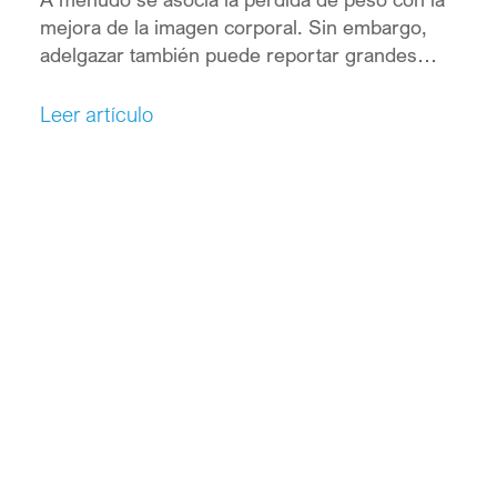
mejora de la imagen corporal. Sin embargo,
adelgazar también puede reportar grandes
beneficios para la salud de aquellas personas
que tienen sobrepeso u obesidad.
Leer artículo