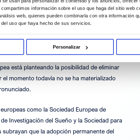
b se usan para personalizar el contenido y los anuncios, ofrecer
ezcan problemas para dormir y otros
s, compartimos información sobre el uso que haga del sitio web 
, la irritabilidad, la somnolencia diurna o la
 análisis web, quienes pueden combinarla con otra información q
r del uso que haya hecho de sus servicios.
 de verano?
Personalizar
ea está planteando la posibilidad de eliminar
r el momento todavía no se ha materializado
pronunciado.
nes europeas como la Sociedad Europea de
 de Investigación del Sueño y la Sociedad para
cos subrayan que la adopción permanente del