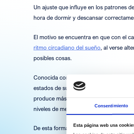
Un ajuste que influye en los patrones 
hora de dormir y descansar correctame
El motivo se encuentra en que con el c
ritmo circadiano del sueño
, al verse al
posibles cosas.
Conocida como la hormona del sueño, la
estados de sueño y vigilia en función de 
produce más melatonina para inducir al
Consentimiento
niveles de melatonina son bajos.
Esta página web usa cookie
De esta forma, al reducirse o aumentarse