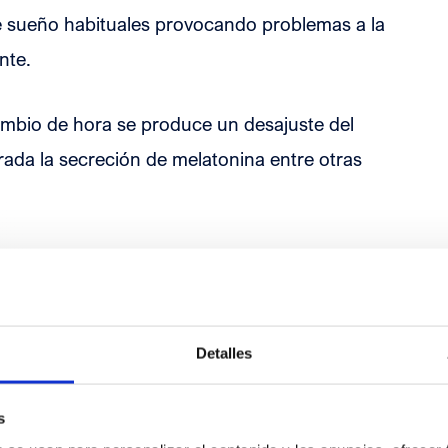
de sueño habituales provocando problemas a la
nte.
ambio de hora se produce un desajuste del
terada la secreción de melatonina entre otras
 melatonina se encarga de regular los
la luz solar: en ausencia de luz natural se
 sueño, mientras que en presencia de luz los
Detalles
s
 las horas de exposición a la luz solar de