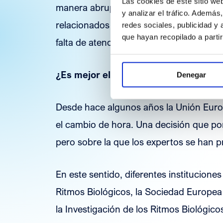
Las cookies de este sitio we
manera abrupta, es frecuente que apar
y analizar el tráfico. Ademá
relacionados como el cansancio, la fatiga
redes sociales, publicidad y
que hayan recopilado a parti
falta de atención.
¿Es mejor el horario de invierno o el
Denegar
Desde hace algunos años la Unión Europ
el cambio de hora. Una decisión que po
pero sobre la que los expertos se han 
En este sentido, diferentes institucio
Ritmos Biológicos, la Sociedad Europea
la Investigación de los Ritmos Biológi