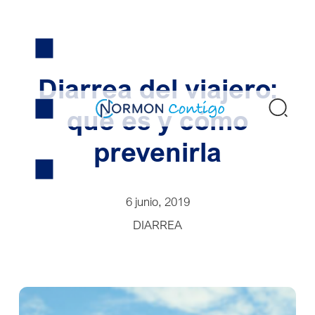
Skip
to
content
Diarrea del viajero:
Bus
qué es y cómo
prevenirla
6 junio, 2019
DIARREA