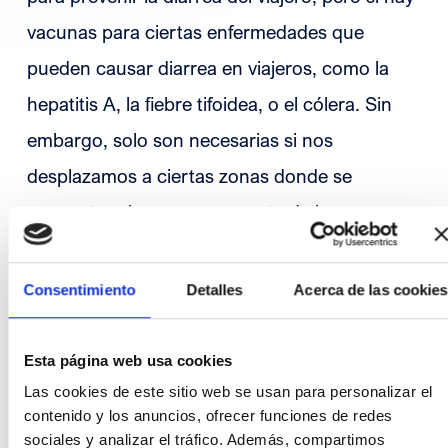
vacunas para ciertas enfermedades que
pueden causar diarrea en viajeros, como la
hepatitis A, la fiebre tifoidea, o el cólera. Sin
embargo, solo son necesarias si nos
desplazamos a ciertas zonas donde se
encuentra el germen causante de la
enfermedad. En los centros de atención al
viajero nos informarán sobre qué vacunas
Consentimiento
Detalles
Acerca de las cookies
hemos de ponernos en función de nuestro
destino.
Esta página web usa cookies
Las cookies de este sitio web se usan para personalizar el
contenido y los anuncios, ofrecer funciones de redes
Por último, también es recomendable la toma
sociales y analizar el tráfico. Además, compartimos