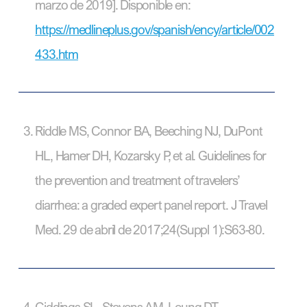
marzo de 2019]. Disponible en:
https://medlineplus.gov/spanish/ency/article/002
433.htm
Riddle MS, Connor BA, Beeching NJ, DuPont
HL, Hamer DH, Kozarsky P, et al. Guidelines for
the prevention and treatment of travelers’
diarrhea: a graded expert panel report. J Travel
Med. 29 de abril de 2017;24(Suppl 1):S63-80.
Giddings SL, Stevens AM, Leung DT.