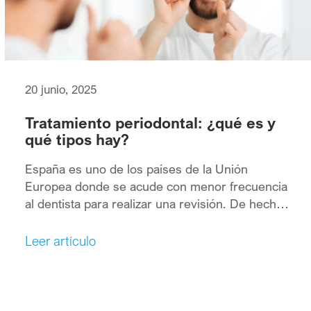
20 junio, 2025
Tratamiento periodontal: ¿qué es y
qué tipos hay?
España es uno de los países de la Unión
Europea donde se acude con menor frecuencia
al dentista para realizar una revisión. De hecho,
según los últimos datos del Libro Blanco de la
Salud Oral en nuestro país, sólo algo más de la
Leer artículo
mitad de los españoles había acudido a una
clínica odontológica en el […]