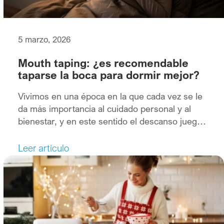
5 marzo, 2026
Mouth taping: ¿es recomendable
taparse la boca para dormir mejor?
Vivimos en una época en la que cada vez se le
da más importancia al cuidado personal y al
bienestar, y en este sentido el descanso juega
un papel determinante. La calidad de nuestro
sueño es un aspecto que influye en la salud,
Leer artículo
tanto física como emocional. Y es que dormir
bien aporta muchísimos beneficios […]