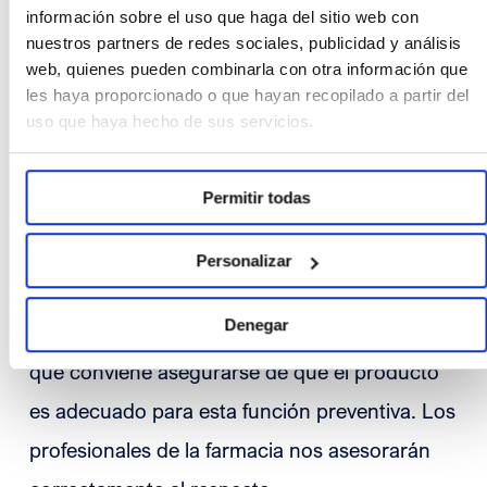
de probióticos para prevenir la diarrea del
información sobre el uso que haga del sitio web con
nuestros partners de redes sociales, publicidad y análisis
viajero. Los probióticos contribuyen a
web, quienes pueden combinarla con otra información que
mantener una flora intestinal adecuada y
les haya proporcionado o que hayan recopilado a partir del
uso que haya hecho de sus servicios.
protegen frente a la entrada y el crecimiento
de microorganismos nocivos en el tracto
Permitir todas
intestinal, evitando así infecciones como las
que causan la diarrea del viajero. No obstante,
Personalizar
existen distintos tipos de probióticos con
Denegar
efectos diferentes sobre el organismo, por lo
que conviene asegurarse de que el producto
es adecuado para esta función preventiva. Los
profesionales de la farmacia nos asesorarán