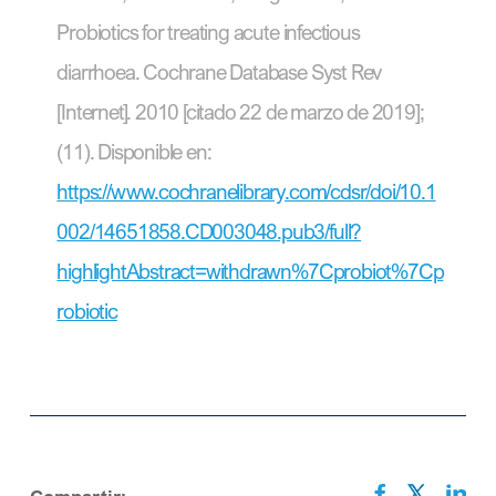
Probiotics for treating acute infectious
diarrhoea. Cochrane Database Syst Rev
[Internet]. 2010 [citado 22 de marzo de 2019];
(11). Disponible en:
https://www.cochranelibrary.com/cdsr/doi/10.1
002/14651858.CD003048.pub3/full?
highlightAbstract=withdrawn%7Cprobiot%7Cp
robiotic