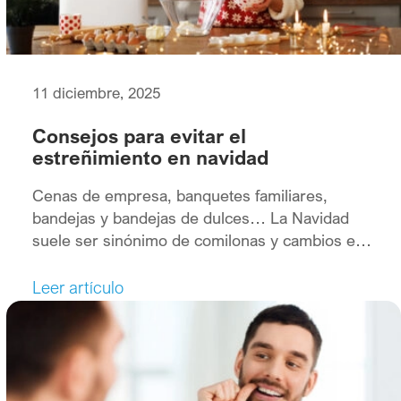
11 diciembre, 2025
Consejos para evitar el
estreñimiento en navidad
Cenas de empresa, banquetes familiares,
bandejas y bandejas de dulces… La Navidad
suele ser sinónimo de comilonas y cambios en
los hábitos alimenticios. Algo que en algunas
personas puede acarrear problemas
Leer artículo
gastrointestinales como por ejemplo el
estreñimiento. Para evitarlo, no es necesario
prescindir de esas comidas con amigos y
familiares, pero sí tomar ciertas medidas […]