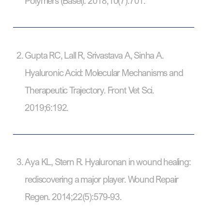
Polymers (Basel). 2018;10(7):701.
Gupta RC, Lall R, Srivastava A, Sinha A.
Hyaluronic Acid: Molecular Mechanisms and
Therapeutic Trajectory. Front Vet Sci.
2019;6:192.
Aya KL, Stern R. Hyaluronan in wound healing:
rediscovering a major player. Wound Repair
Regen. 2014;22(5):579-93.