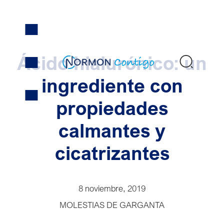
Skip
to
content
Ácido hialurónico: un
Buscar
ingrediente con
propiedades
calmantes y
cicatrizantes
8 noviembre, 2019
MOLESTIAS DE GARGANTA