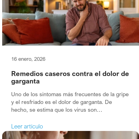
16 enero, 2026
Remedios caseros contra el dolor de
garganta
Uno de los síntomas más frecuentes de la gripe
y el resfriado es el dolor de garganta. De
hecho, se estima que los virus son
responsables de hasta un 95% de los casos en
adultos. Pero no todas las infecciones de
Leer artículo
garganta están causadas por virus. También