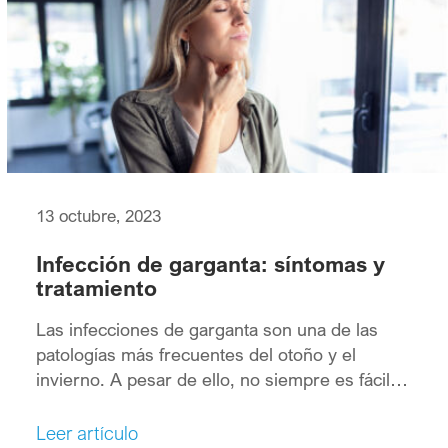
posible.
13 octubre, 2023
Infección de garganta: síntomas y
tratamiento
Las infecciones de garganta son una de las
patologías más frecuentes del otoño y el
invierno. A pesar de ello, no siempre es fácil
reconocer y diferenciar las diferentes tipologías
y las causas que las provocan.
Leer artículo