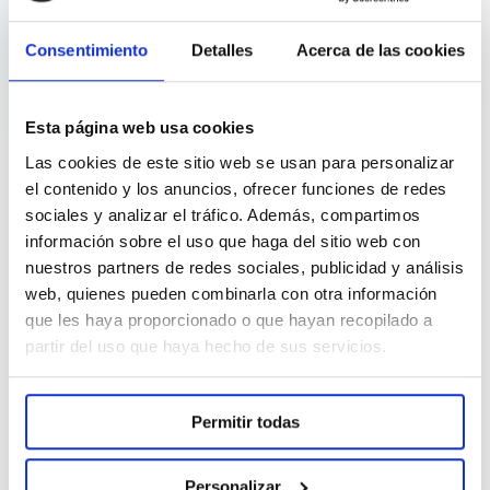
hialurónico endógeno contribuye al
Consentimiento
Detalles
Acerca de las cookies
mantenimiento de las vías respiratorias,
formando parte de las secreciones,
Esta página web usa cookies
favoreciendo los procesos de curación,
Las cookies de este sitio web se usan para personalizar
regulando
la hidratación
, etc. Por este motivo,
el contenido y los anuncios, ofrecer funciones de redes
existen formulaciones con ácido hialurónico
sociales y analizar el tráfico. Además, compartimos
información sobre el uso que haga del sitio web con
para tratar la sequedad nasal y para promover
nuestros partners de redes sociales, publicidad y análisis
la cicatrización de las heridas nasales.
web, quienes pueden combinarla con otra información
que les haya proporcionado o que hayan recopilado a
partir del uso que haya hecho de sus servicios.
Además de los usos descritos anteriormente,
debido a las propiedades regeneradoras,
Permitir todas
calmantes e hidratantes del ácido hialurónico,
Personalizar
actualmente existen productos bucofaríngeos