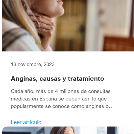
pueden estar ocasionadas por bacterias como
los estreptococos. […]
13 noviembre, 2023
Anginas, causas y tratamiento
Cada año, más de 4 millones de consultas
médicas en España se deben aen lo que
popularmente se conoce como anginas o
amigdalitis. De ahí que sea importante conocer
sus síntomas, así como los diferentes tipos,
Leer artículo
para abordar el problema de la mejor forma