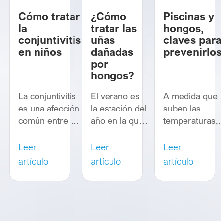
Cómo tratar
¿Cómo
Piscinas y
la
tratar las
hongos,
conjuntivitis
uñas
claves par
en niños
dañadas
prevenirlo
por
hongos?
La conjuntivitis
El verano es
A medida que
es una afección
la estación del
suben las
común entre la
año en la que
temperaturas,
población
mostramos
pocos placere
infantil que
más los pies.
resultan tan
Leer
Leer
Leer
puede estar
Por ello,
tentadores co
artículo
artículo
artículo
causada por
muchas
un buen baño.
diferentes
personas se
Sin embargo, 
agentes, tanto
preocupan de
importante
infecciosos
su aspecto
extremar las
como no
especialmente
precauciones 