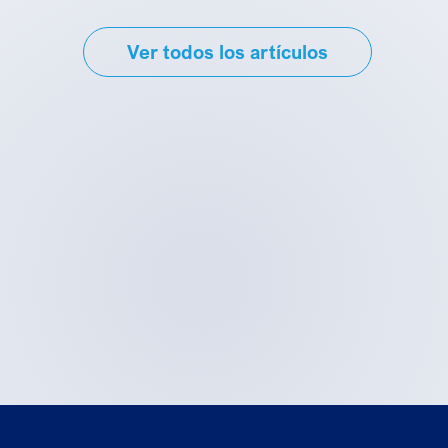
infecciosos, y
durante la
la playa, la
aunque
época estival,
piscina o los rí
Ver todos los artículos
normalmente
procurando
ya que sus ag
no supone un
que luzcan
aparentement
problema grave
cuidados y
limpias puede
de salud,
con buen
esconder
requiere de un
aspecto. Pero
microorganis
diagnóstico y
en algunas
dañinos para l
tratamiento
ocasiones,
salud. Agente
adecuados para
aunque le
patógenos ent
evitar
pongamos
los que se
complicaciones.
mucho
encuentran
Por eso, si tu
esmero,
determinados
hijo o hija tiene
pueden surgir
parásitos y
los ojos rojos,
problemas
hongos que [
presenta
que afecten a
secreción […]
la estética de
nuestros […]